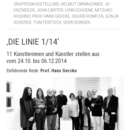
GRUPPENAUSSTELLUNG
,
HELMUT DIRNAICHNER
,
JO
ENZWEILER
,
JOHN CARTER
,
LYNN SCHOENE
,
MITSUKO
HOSHINO
,
PROF. HANS GERCKE
,
SIGURD ROMPZA
,
SONJA
SCHERER
,
TOM FERITSCH
,
VERA BONSEN
‚DIE LINIE 1/14‘
11 Künstlerinnen und Künstler stellen aus
vom 24.10. bis 06.12.2014
Einführende Rede:
Prof. Hans Gercke